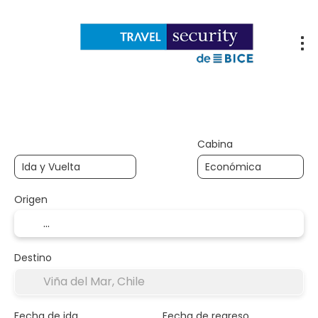
Vuela hoy
Nuevos hoteles
Viajes
Viaj
prearmados
Vuelos
Hoteles
Paquetes
+
Cabina
Origen
Destino
Fecha de ida
Fecha de regreso