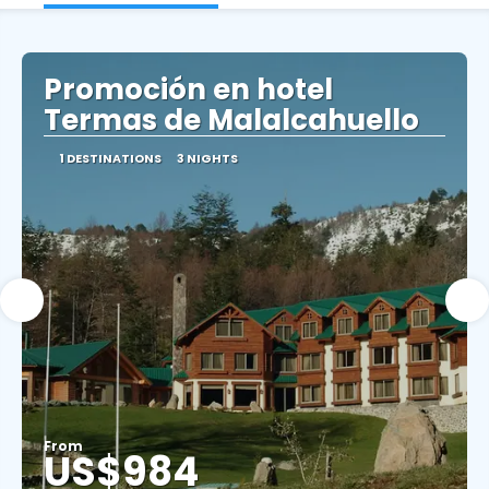
Promoción en hotel
Termas de Malalcahuello
1 DESTINATIONS
3 NIGHTS
From
US$984