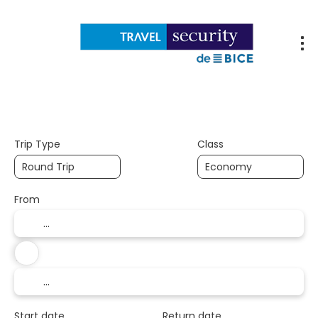
Flights
Accommodations
Packages
Trip Type
Class
From
To
Start date
Return date