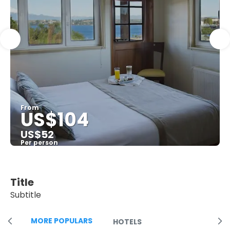
From
US$104
US$52
Per person
See
Title
Subtitle
MORE POPULARS
HOTELS