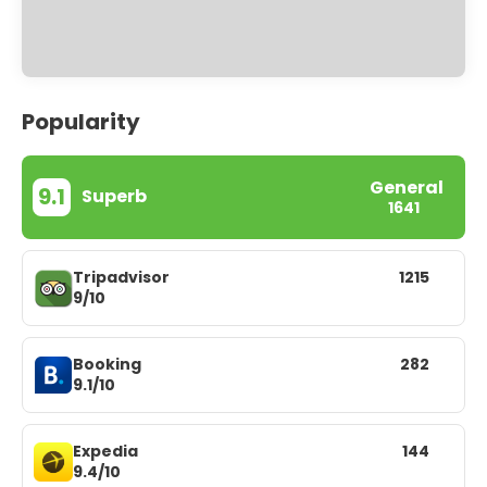
Popularity
General
9.1
Superb
1641
Tripadvisor
1215
9/10
Booking
282
9.1/10
Expedia
144
9.4/10