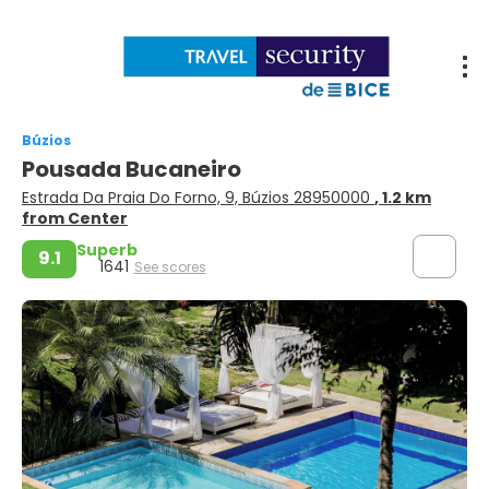
Búzios
Pousada Bucaneiro
Estrada Da Praia Do Forno, 9, Búzios 28950000
, 1.2 km
from Center
Superb
9.1
1641
See scores