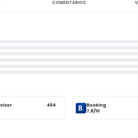
S
COMENTARIOS
V
visor
454
Booking
7,8/10