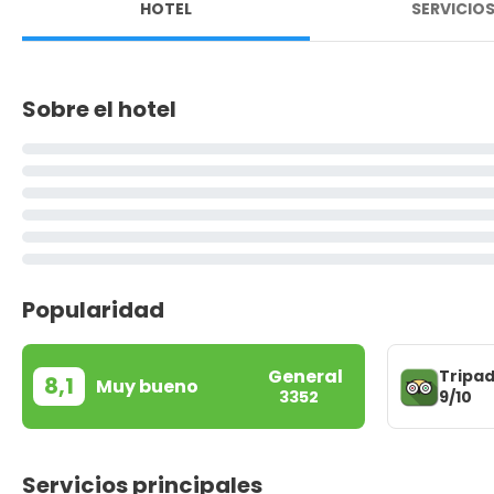
HOTEL
SERVICIO
Sobre el hotel
Popularidad
General
Tripad
8,1
Muy bueno
9/10
3352
Servicios principales