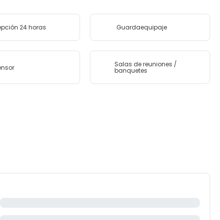
pción 24 horas
Guardaequipaje
Salas de reuniones /
ensor
banquetes