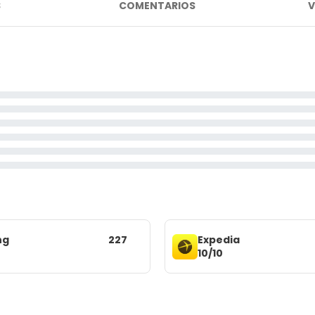
S
COMENTARIOS
V
ng
227
Expedia
10/10