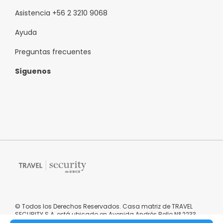
Asistencia +56 2 3210 9068
Ayuda
Preguntas frecuentes
Síguenos
© Todos los Derechos Reservados. Casa matriz de TRAVEL
SECURITY S.A, está ubicado en Avenida Andrés Bello N° 2233,
oficina 0101, Providencia, Región Metropolitana, República de