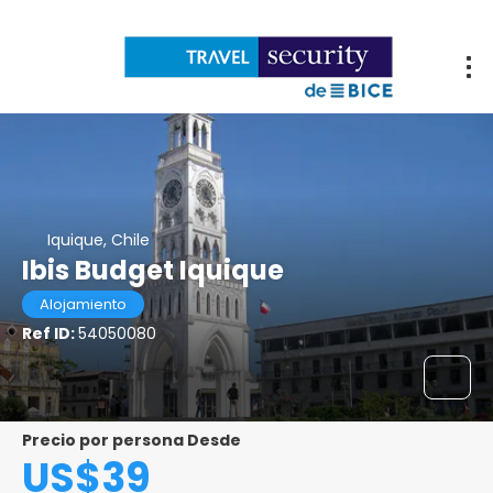
Iquique, Chile
Ibis Budget Iquique
Alojamiento
Ref ID:
54050080
Precio por persona Desde
US$39