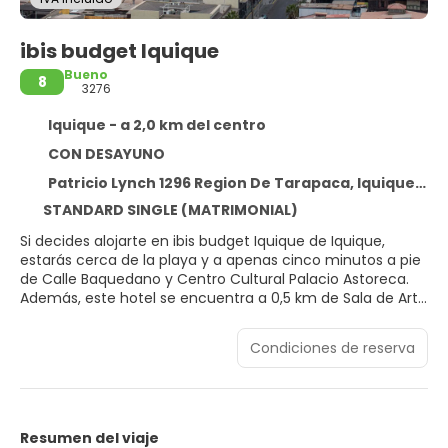
ibis budget Iquique
Bueno
8
3276
Iquique - a 2,0 km del centro
CON DESAYUNO
Patricio Lynch 1296 Region De Tarapaca, Iquique 1101214
STANDARD SINGLE (MATRIMONIAL)
Si decides alojarte en ibis budget Iquique de Iquique,
estarás cerca de la playa y a apenas cinco minutos a pie
de Calle Baquedano y Centro Cultural Palacio Astoreca.
Además, este hotel se encuentra a 0,5 km de Sala de Arte
Casa Collahuasi y a 0,5 km de Museo Regional.
Condiciones de reserva
Aprovecha los prácticos servicios que se te ofrecen,
como conexión a Internet wifi gratis, servicios de
conserjería o una máquina expendedora.
Te sentirás como en tu propia casa en cualquiera de las
Resumen del viaje