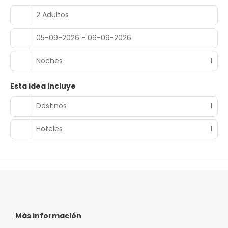
148 habitaciones con aire acondicionado. La conexión wifi
gratis te mantendrá en contacto con los tuyos. Además,
2 Adultos
podrás disfrutar de canales por satélite. El cuarto de baño
está provisto de ducha. Entre las comodidades, se
05-09-2026 - 06-09-2026
incluyen escritorio, además de un servicio de limpieza
disponible todos los días.
Noches
1
Se ofrece un desayuno bufé todos los días de 07:00 a
11:00 con un coste adicional.
Esta idea incluye
Tendrás un centro de negocios, un servicio de recepción
Destinos
1
las 24 horas y consigna de equipaje a tu disposición.
Hoteles
1
Más información