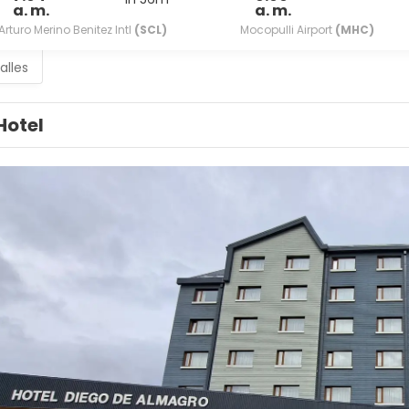
a. m.
a. m.
Arturo Merino Benitez Intl
(SCL)
Mocopulli Airport
(MHC)
alles
Hotel