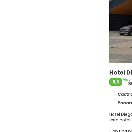
Hotel 
Muy
8,6
9
Castro
Panam
Hotel Diego
este hotel
Con una pi