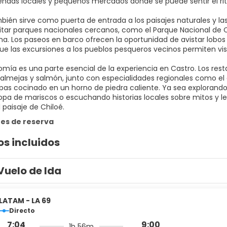
endas locales y pequeños mercados donde se puede sentir el rit
bién sirve como puerta de entrada a los paisajes naturales y las
itar parques nacionales cercanos, como el Parque Nacional de C
na. Los paseos en barco ofrecen la oportunidad de avistar lobos 
ue las excursiones a los pueblos pesqueros vecinos permiten vi
omía es una parte esencial de la experiencia en Castro. Los res
, almejas y salmón, junto con especialidades regionales como el 
pas cocinado en un horno de piedra caliente. Ya sea explorando 
opa de mariscos o escuchando historias locales sobre mitos y 
l paisaje de Chiloé.
es de reserva
os incluidos
Vuelo de Ida
LATAM - LA 69
Directo
7:04
9:00
1h 56m