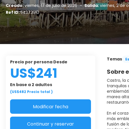
Creado:
viernes, 17 de julio de 2026
-
Salida:
viernes, 2 de 
Ref ID:
54373910
Temas
E
Precio por persona Desde
US$241
Sobre e
Castro, la 
En base a 2 adultos
tranquilas 
emblemátic
(US$482
Precio total
)
marea alta
restaurante
Modificar fecha
En el cora
más emblem
Continuar y reservar
fusión de l