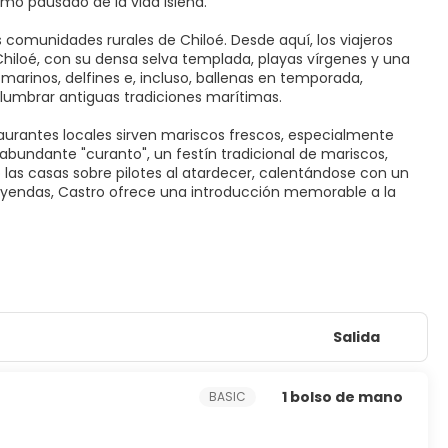
mo pausado de la vida isleña.
 comunidades rurales de Chiloé. Desde aquí, los viajeros
hiloé, con su densa selva templada, playas vírgenes y una
marinos, delfines e, incluso, ballenas en temporada,
slumbrar antiguas tradiciones marítimas.
taurantes locales sirven mariscos frescos, especialmente
abundante "curanto", un festín tradicional de mariscos,
las casas sobre pilotes al atardecer, calentándose con un
leyendas, Castro ofrece una introducción memorable a la
Salida
1 bolso de mano
BASIC