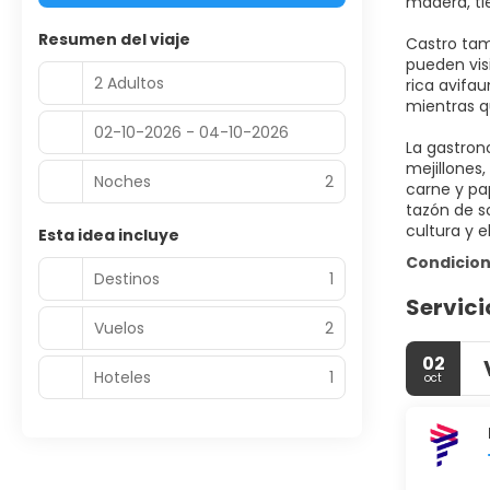
madera, ti
Resumen del viaje
Castro tam
pueden vis
2 Adultos
rica avifau
mientras q
02-10-2026 - 04-10-2026
La gastron
mejillones
Noches
2
carne y pa
tazón de s
cultura y e
Esta idea incluye
Condicion
Destinos
1
Servici
Vuelos
2
02
Hoteles
1
oct