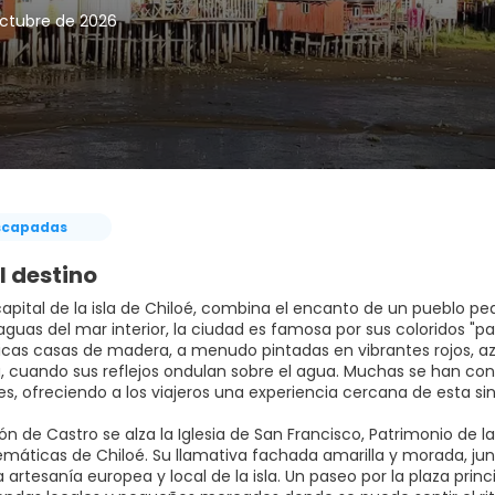
octubre de 2026
scapadas
l destino
capital de la isla de Chiloé, combina el encanto de un pueblo pe
aguas del mar interior, la ciudad es famosa por sus coloridos "pa
as casas de madera, a menudo pintadas en vibrantes rojos, azul
, cuando sus reflejos ondulan sobre el agua. Muchas se han co
s, ofreciendo a los viajeros una experiencia cercana de esta sin
zón de Castro se alza la Iglesia de San Francisco, Patrimonio de
áticas de Chiloé. Su llamativa fachada amarilla y morada, jun
a artesanía europea y local de la isla. Un paseo por la plaza prin