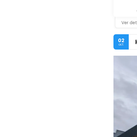
Ver det
02
oct