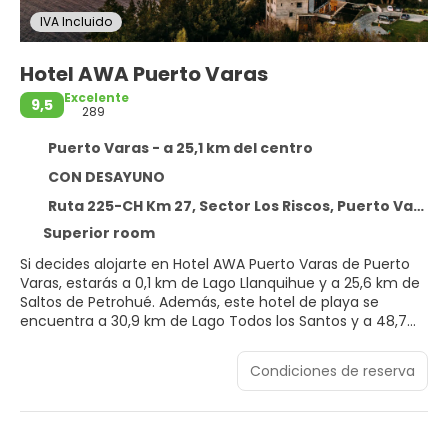
IVA Incluido
Hotel AWA Puerto Varas
Excelente
9,5
289
Puerto Varas - a 25,1 km del centro
CON DESAYUNO
Ruta 225-CH Km 27, Sector Los Riscos, Puerto Varas 5550000
Superior room
Si decides alojarte en Hotel AWA Puerto Varas de Puerto
Varas, estarás a 0,1 km de Lago Llanquihue y a 25,6 km de
Saltos de Petrohué. Además, este hotel de playa se
encuentra a 30,9 km de Lago Todos los Santos y a 48,7
km de Mercado de pescado Angelmó.
Condiciones de reserva
Relájate en el spa completo, que ofrece masajes,
tratamientos corporales y tratamientos faciales. Tras un
baño en una de las 2 piscinas cubiertas nada como la
playa privada para descansar. Encontrarás además