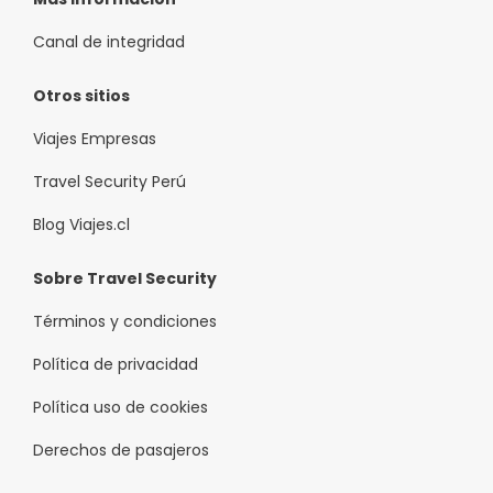
tu disposición. ¿Estás organizando un evento en Puerto
Varas? En este hotel tienes a tu disposición 50 metros
Canal de integridad
cuadrados de espacio con zona para conferencias y
salas de reuniones. Pagando un pequeño suplemento
Otros sitios
podrás aprovechar prestaciones como servicio de
transporte al aeropuerto (ida y vuelta) disponible 24
Viajes Empresas
horas y aparcamiento con asistencia gratuito.
Travel Security Perú
Blog Viajes.cl
Sobre Travel Security
Términos y condiciones
Política de privacidad
Política uso de cookies
Derechos de pasajeros