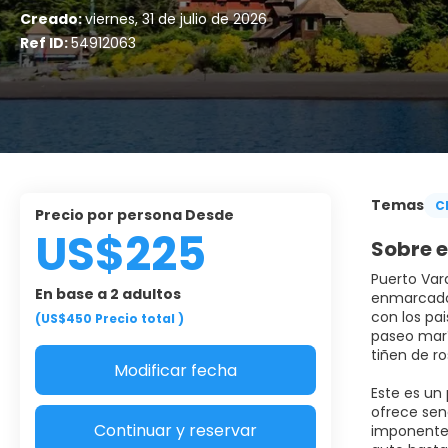
Creado:
viernes, 31 de julio de 2026
Ref ID:
54912063
Temas
C
Precio por persona Desde
US$225
Sobre e
Puerto Vara
En base a 2 adultos
enmarcado 
con los pa
(US$450
Precio total
)
paseo marí
tiñen de ro
Modificar fecha
Este es un
ofrece sen
Continuar y reservar
imponentes