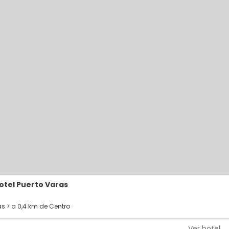
otel Puerto Varas
as > a 0,4 km de Centro
Ver hotel