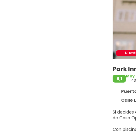
Nuest
Park In
Muy
8,1
43
Puerto
Calle L
Si decides 
Con piscina
Tienes tam