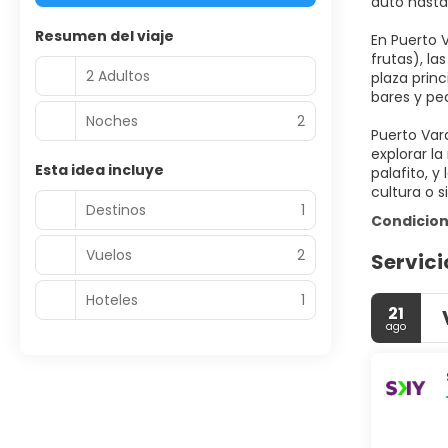
auto hasta
Resumen del viaje
En Puerto 
frutas), l
2 Adultos
plaza princ
bares y pe
Noches
2
Puerto Var
explorar la
Esta idea incluye
palafito, y
cultura o s
Destinos
1
Condicion
Vuelos
2
Servici
Hoteles
1
21
ago