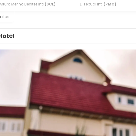
Arturo Merino Benitez Intl
(SCL)
El Tepual Intl
(PMC)
alles
Hotel