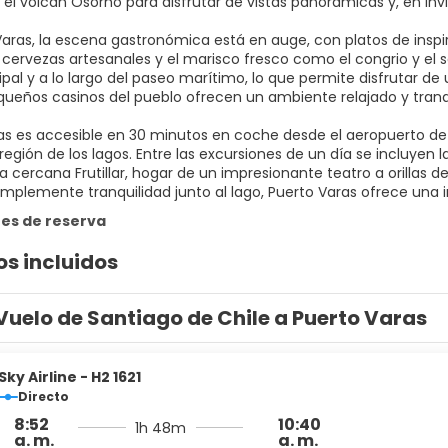
 el volcán Osorno para disfrutar de vistas panorámicas y, en inv
Varas, la escena gastronómica está en auge, con platos de inspi
as cervezas artesanales y el marisco fresco como el congrio y el
ipal y a lo largo del paseo marítimo, lo que permite disfrutar de
queños casinos del pueblo ofrecen un ambiente relajado y tranq
as es accesible en 30 minutos en coche desde el aeropuerto de
 región de los lagos. Entre las excursiones de un día se incluyen 
 la cercana Frutillar, hogar de un impresionante teatro a orillas d
implemente tranquilidad junto al lago, Puerto Varas ofrece una i
es de reserva
os incluidos
Vuelo de Santiago de Chile a Puerto Varas
Sky Airline - H2 1621
Directo
8:52
10:40
1h 48m
a. m.
a. m.