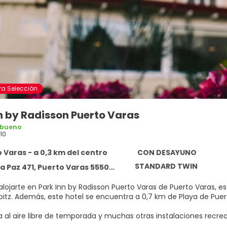
ra Selección
n by Radisson Puerto Varas
 bueno
10
 Varas - a 0,3 km del centro
CON DESAYUNO
STANDARD TWIN
a Paz 471, Puerto Varas 5550000
alojarte en Park Inn by Radisson Puerto Varas de Puerto Varas, est
de Casa Opitz. Además, este hotel se encuentra a 0,7 km de Playa de
 al aire libre de temporada y muchas otras instalaciones recreat
bién una terraza y jardín donde sentarte a contemplar el paisaje