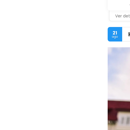
Ver det
21
ago