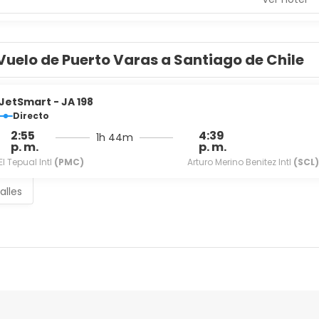
Vuelo de Puerto Varas a Santiago de Chile
JetSmart - JA 198
Directo
2:55
4:39
1h 44m
p. m.
p. m.
El Tepual Intl
(PMC)
Arturo Merino Benitez Intl
(SCL)
alles