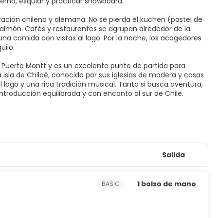
ierno, esquiar y practicar snowboard.
ración chilena y alemana. No se pierda el kuchen (pastel de
 salmón. Cafés y restaurantes se agrupan alrededor de la
 una comida con vistas al lago. Por la noche, los acogedores
uilo.
 Puerto Montt y es un excelente punto de partida para
la isla de Chiloé, conocida por sus iglesias de madera y casas
el lago y una rica tradición musical. Tanto si busca aventura,
ntroducción equilibrada y con encanto al sur de Chile.
Salida
1 bolso de mano
BASIC