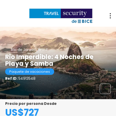
Río de Janeiro, Brasil
Rio Imperdible: 4 Noches de
Playa y Samba
Paquete de vacaciones
Ref ID:
54913548
Precio por persona Desde
US$727