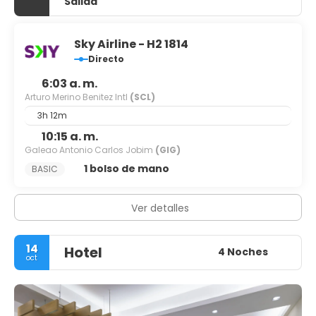
Salida
Sky Airline - H2 1814
Directo
6:03 a. m.
Arturo Merino Benitez Intl
(SCL)
3h 12m
10:15 a. m.
Galeao Antonio Carlos Jobim
(GIG)
1 bolso de mano
BASIC
Ver detalles
14
Hotel
4 Noches
oct