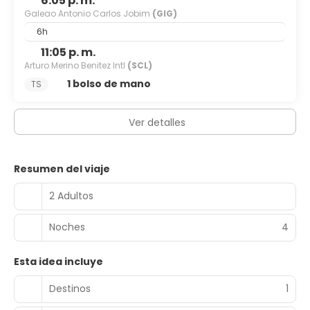
6:05 p. m.
Galeao Antonio Carlos Jobim
(GIG)
6h
11:05 p. m.
Arturo Merino Benitez Intl
(SCL)
1 bolso de mano
TS
Ver detalles
Resumen del viaje
2 Adultos
Noches
4
Esta idea incluye
Destinos
1