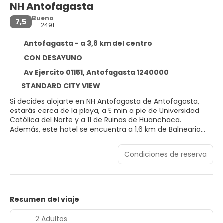
NH Antofagasta
Bueno
7,5
2491
Antofagasta - a 3,8 km del centro
CON DESAYUNO
Av Ejercito 01151, Antofagasta 1240000
STANDARD CITY VIEW
Si decides alojarte en NH Antofagasta de Antofagasta,
estarás cerca de la playa, a 5 min a pie de Universidad
Católica del Norte y a 11 de Ruinas de Huanchaca.
Además, este hotel se encuentra a 1,6 km de Balneario
Nocturno y a 2 km de Paseo del Mar.
Condiciones de reserva
No te pierdas instalaciones recreativas como una piscina
al aire libre o gimnasio: ¡lo pasarás en grande! Encontrarás
además conexión a Internet wifi gratis, servicios de
conserjería y servicio de celebración de bodas.
Resumen del viaje
Te sentirás como en tu propia casa en cualquiera de las
136 habitaciones con aire acondicionado y minibar. Para
2 Adultos