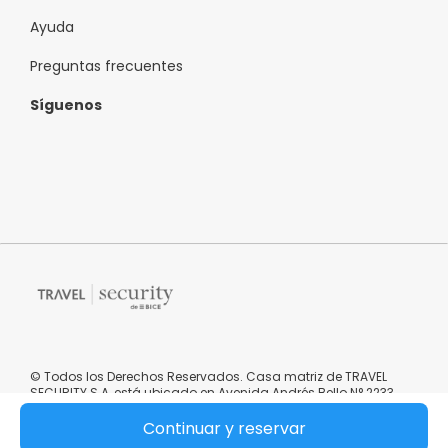
Ayuda
Preguntas frecuentes
Síguenos
© Todos los Derechos Reservados. Casa matriz de TRAVEL
SECURITY S.A, está ubicado en Avenida Andrés Bello N° 2233,
oficina 0101, Providencia, Región Metropolitana, República de
Chile.
Continuar y reservar