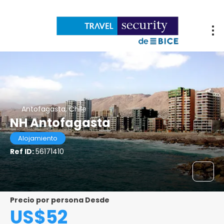
Antofagasta, Chile
NH Antofagasta
Alojamiento
Ref ID:
56171410
Precio por persona Desde
US$52