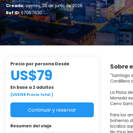
Creado:
viernes, 26 de junio de 2026
Ref ID:
57067630
Precio por persona Desde
Sobre e
US$79
"Santiago e
Cordillera 
En base a 2 adultos
La Plaza d
(US$159
Precio total
)
Moneda es d
Cerro Santa
Continuar y reservar
Para los a
bohemio de
Resumen del viaje
localiza aq
No muy lejo