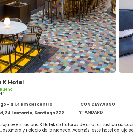
 K Hotel
 bueno
444
go - a 1,4 km del centro
CON DESAYUNO
STANDARD
 84 Lastarria, Santiago 8320000
alojarte en Luciano K Hotel, disfrutarás de una fantástica ubica
e la Moneda. Además, este hotel de lujo se encuentra a 2,4 km de Plaza de Armas y a 8,3 km de Centro