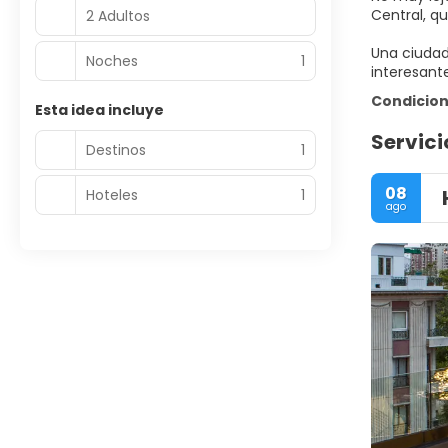
Central, q
2 Adultos
Una ciudad
Noches
1
Condicion
Esta idea incluye
Servici
Destinos
1
08
Hoteles
1
ago