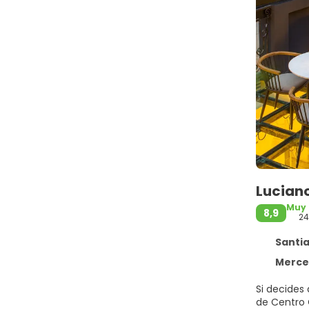
Luciano
Muy
8,9
2
Santia
Merced,
Si decides 
de Centro Costanera y Palacio d