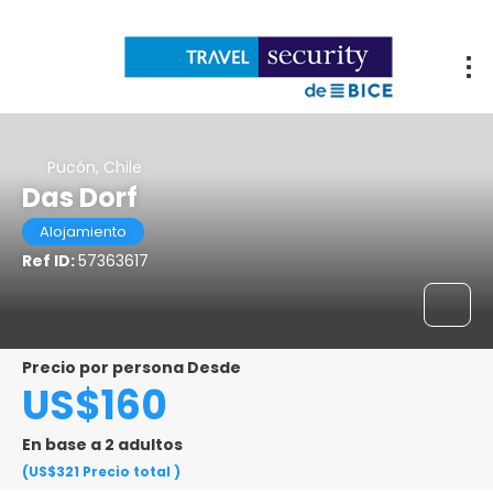
Pucón, Chile
Das Dorf
Alojamiento
Ref ID:
57363617
Precio por persona Desde
US$160
En base a 2 adultos
(US$321
Precio total
)