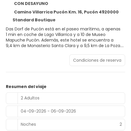
CON DESAYUNO
Camino Villarrica Pucón Km. 16, Pucón 4920000
Standard Boutique
Das Dorf de Pucón está en el paseo marítimo, a apenas
1 min en coche de Lago Villarrica y a 10 de Museo
Mapuche Pucón. Además, este hotel se encuentra a
9,4 km de Monasterio Santa Clara y a 9,5 km de La Poza.
Recibe los cuidados que te mereces gracias al servicio de
Condiciones de reserva
masajes o aprovecha instalaciones recreativas como
piscina al aire libre de temporada y muchas más.
Encontrarás también conexión a Internet wifi gratis,
servicios de conserjería y tiendas en el alojamiento.
Resumen del viaje
Te sentirás como en tu propia casa en cualquiera de las
16 habitaciones con minibar y Smart TV. La conexión wifi
2 Adultos
gratis te mantendrá en contacto con los tuyos. Además,
podrás disfrutar de canales por cable. Entre las
04-09-2026 - 06-09-2026
comodidades, se incluyen caja fuerte y escritorio,
además de un servicio de limpieza disponible todos los
días.
Noches
2