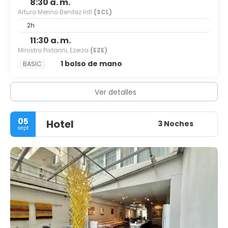
8:30 a. m.
Arturo Merino Benitez Intl
(SCL)
2h
11:30 a. m.
Ministro Pistarini, Ezeiza
(EZE)
1 bolso de mano
BASIC
Ver detalles
05
Hotel
3 Noches
sept