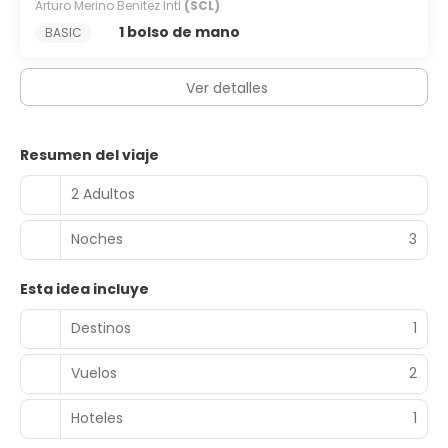
Arturo Merino Benitez Intl
(SCL)
1 bolso de mano
BASIC
Ver detalles
Resumen del viaje
2 Adultos
Noches
3
Esta idea incluye
Destinos
1
Vuelos
2
Hoteles
1