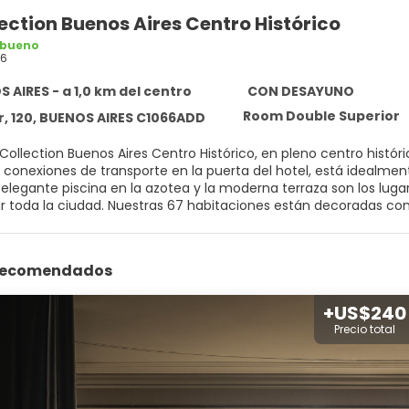
ection Buenos Aires Centro Histórico
 bueno
16
 AIRES - a 1,0 km del centro
CON DESAYUNO
Room Double Superior
r, 120, BUENOS AIRES C1066ADD
 Collection Buenos Aires Centro Histórico, en pleno centro histór
 conexiones de transporte en la puerta del hotel, está idealmen
a elegante piscina en la azotea y la moderna terraza son los lug
 toda la ciudad. Nuestras 67 habitaciones están decoradas con
madera, paredes insonorizadas y grandes ventanales que dejan e
tas a lugares emblemáticos de la ciudad como la Plaza de Mayo, l
s el restaurante de decoración clásica, que sirve platos intern
 recomendados
para probar los bistecs más sabrosos del mundo, nuestro país e
sirve deliciosas opciones calientes como salchichas y huevos. ¡
nemos un gimnasio abierto las 24 horas, gratuito para los hués
+US$240
Precio total