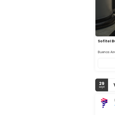
Sofitel 
Buenos Aire
29
sept