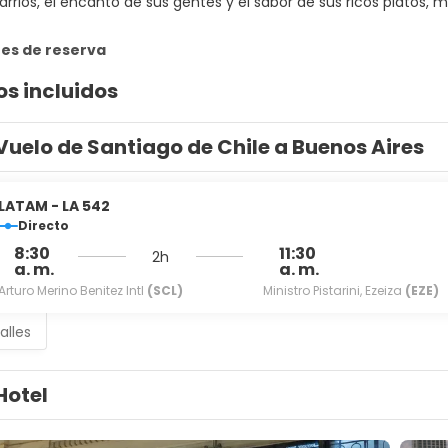
arrios, el encanto de sus gentes y el sabor de sus ricos platos, m
es de reserva
os incluidos
Vuelo de Santiago de Chile a Buenos Aires
LATAM - LA 542
Directo
8:30
11:30
2h
a. m.
a. m.
Arturo Merino Benitez Intl
(SCL)
Ministro Pistarini, Ezeiza
(EZE)
alles
Hotel