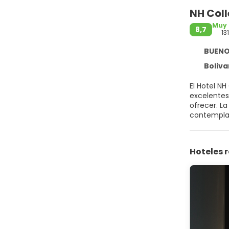
NH Coll
Muy
8,7
13
BUENOS
Boliva
El Hotel NH
excelentes
ofrecer. L
contemplar
suelos de 
tienen vis
encontrará
Hoteles
Prepárate 
natural y 
También te