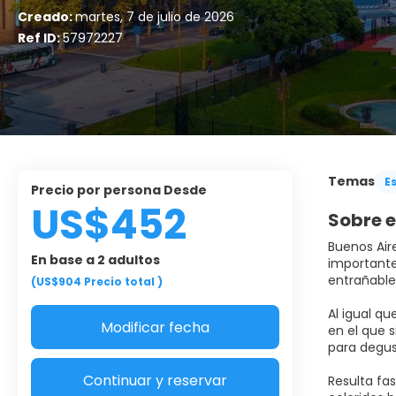
Creado:
martes, 7 de julio de 2026
Ref ID:
57972227
Temas
E
Precio por persona Desde
US$452
Sobre e
Buenos Air
En base a 2 adultos
importante
entrañable
(US$904
Precio total
)
Al igual q
Modificar fecha
en el que 
para degus
Continuar y reservar
Resulta fas