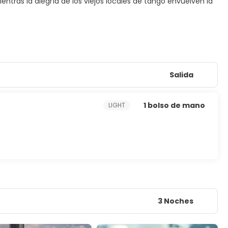
ientras la alegría de los viejos locales de tango envuelven la
Salida
1 bolso de mano
LIGHT
3 Noches