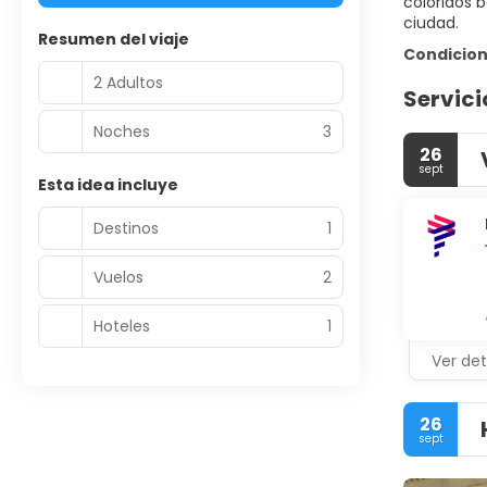
coloridos b
ciudad.
Resumen del viaje
Condicion
2 Adultos
Servici
Noches
3
26
sept
Esta idea incluye
Destinos
1
Vuelos
2
Hoteles
1
Ver det
26
sept