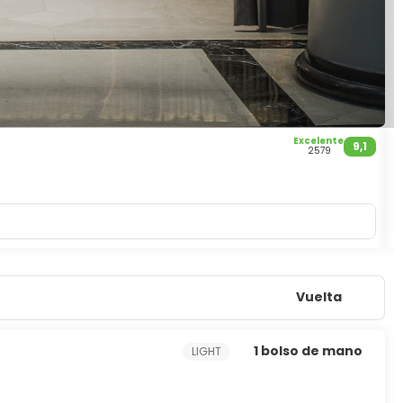
Excelente
A
9,1
2579
B
Vuelta
1 bolso de mano
LIGHT