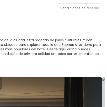
Condiciones de reserva
ico de la ciudad, está rodeado de joyas culturales. Y con
te ubicado para explorar todo lo que Buenos Aires tiene para
ares más populares del hotel. Desde aquí arriba puedes
 un diseño de primera calidad en todas partes: cuentan con
ntrar mucha luz natural. Nuestras habitaciones esquineras
a Catedral Metropolitana y el Cabildo. En la planta baja
acionales y especialidades argentinas con un toque gourmet.
s famoso por ellos. La sala de desayunos recibe mucha luz
Muchos huéspedes vuelven solo por nuestra bollería casera!
pedes del hotel.