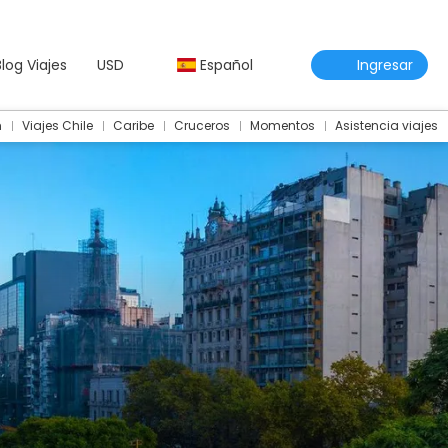
Blog Viajes
USD
Español
Ingresar
m
Viajes Chile
Caribe
Cruceros
Momentos
Asistencia viajes