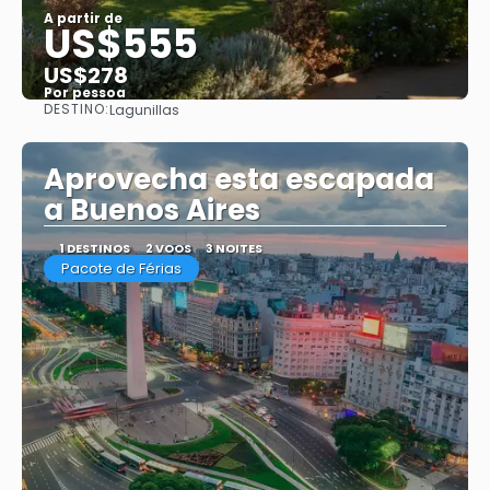
A partir de
US$555
US$278
Por pessoa
DESTINO:
Lagunillas
Saiba mais
Aprovecha esta escapada
a Buenos Aires
1 DESTINOS
2 VOOS
3 NOITES
Pacote de Férias