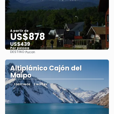
A partir de
US$878
US$439
Por pessoa
DESTINO:
Pucon
Saiba mais
Altiplánico Cajón del
Maipo
1 DESTINOS
2 NOITES