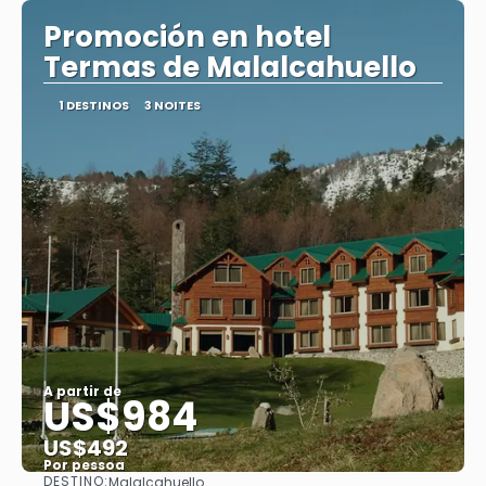
Promoción en hotel
Termas de Malalcahuello
1 DESTINOS
3 NOITES
A partir de
US$984
US$492
Por pessoa
DESTINO:
Malalcahuello