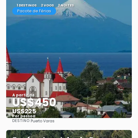
1 DESTINOS
2 VOOS
2 NOITES
Pacote de Férias
A partir de
US$450
US$225
Por pessoa
DESTINO:
Puerto Varas
Saiba mais