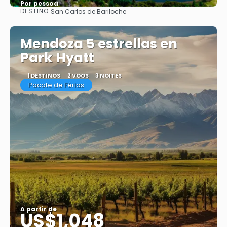
Por pessoa
DESTINO:
San Carlos de Bariloche
Saiba mais
Mendoza 5 estrellas en
Park Hyatt
1 DESTINOS
2 VOOS
3 NOITES
Pacote de Férias
A partir de
US$1,048