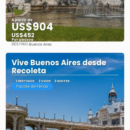
A partir de
US$904
US$452
Por pessoa
DESTINO:
Buenos Aires
Saiba mais
Vive Buenos Aires desde
Recoleta
1 DESTINOS
2 VOOS
3 NOITES
Pacote de Férias