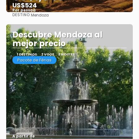
US$524
Por pessoa
DESTINO:
Mendoza
Saiba mais
Descubre Mendoza al
mejor precio
1 DESTINOS
2 VOOS
3 NOITES
Pacote de Férias
A partir de