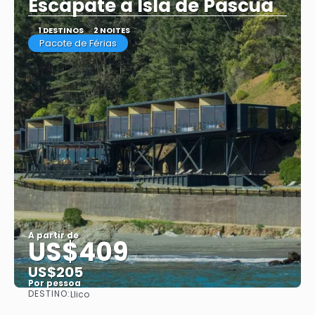
Escápate a Isla de Pascua
1 DESTINOS
2 NOITES
Pacote de Férias
A partir de
US$409
US$205
Por pessoa
DESTINO:
Llico
Saiba mais