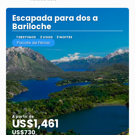
Saiba mais
Escapada para dos a
Bariloche
1 DESTINOS
2 VOOS
3 NOITES
Pacote de Férias
A partir de
US$1,461
US$730