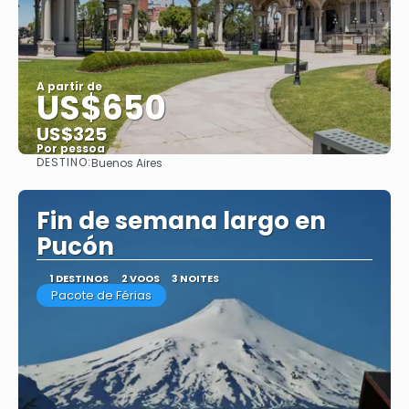
A partir de
US$650
US$325
Por pessoa
DESTINO:
Buenos Aires
Saiba mais
Fin de semana largo en
Pucón
1 DESTINOS
2 VOOS
3 NOITES
Pacote de Férias