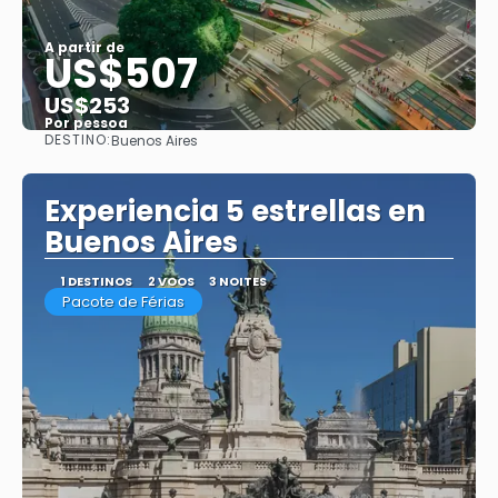
A partir de
US$507
US$253
Por pessoa
DESTINO:
Buenos Aires
Saiba mais
Experiencia 5 estrellas en
Buenos Aires
1 DESTINOS
2 VOOS
3 NOITES
Pacote de Férias