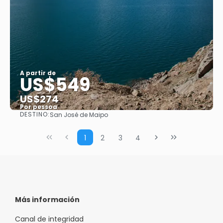
A partir de
US$549
US$274
Por pessoa
DESTINO:
San José de Maipo
Saiba mais
1
2
3
4
Más información
Canal de integridad