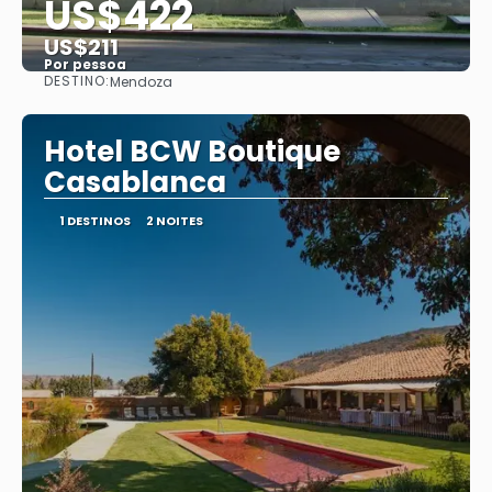
US$422
US$211
Por pessoa
DESTINO:
Mendoza
Saiba mais
Hotel BCW Boutique
Casablanca
1 DESTINOS
2 NOITES