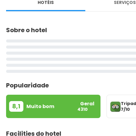
HOTÉIS
SERVIÇOS
Sobre o hotel
Popularidade
Geral
Tripad
8,1
Muito bom
7/10
4310
Facilities do hotel