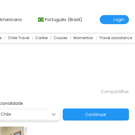
 Americano
Português (Brasil)
Login
s
Chile Travel
Caribe
Cruises
Momentos
Travel assistance
Compartilhar
cionalidade
Continuar