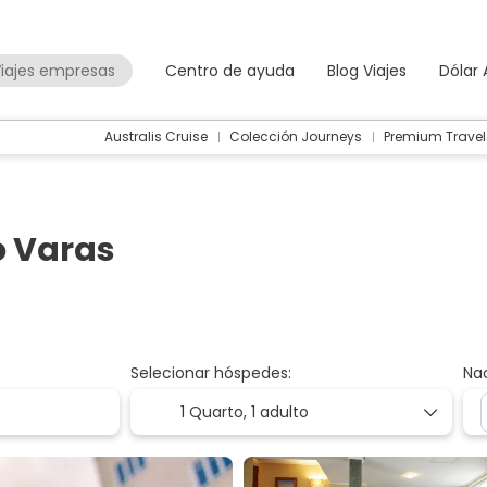
iajes empresas
Centro de ayuda
Blog Viajes
Dólar
Australis Cruise
Colección Journeys
Premium Travel
o Varas
Selecionar hóspedes:
Na
1 Quarto,
1 adulto