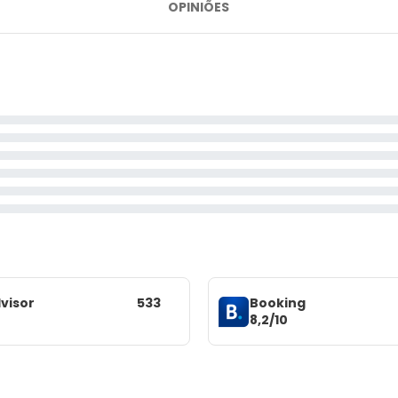
OPINIÕES
visor
533
Booking
8,2/10