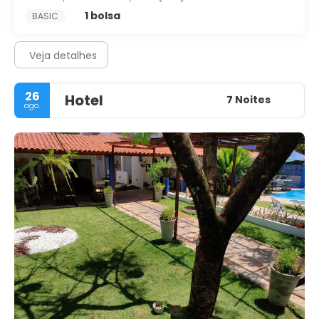
1 bolsa
BASIC
Veja detalhes
26
Hotel
7 Noites
ago.