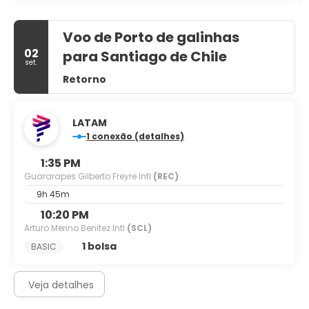
Voo de Porto de galinhas
02
para Santiago de Chile
set.
Retorno
LATAM
1 conexão (detalhes)
1:35 PM
Guararapes Gilberto Freyre Intl
(REC)
9h 45m
10:20 PM
Arturo Merino Benitez Intl
(SCL)
1 bolsa
BASIC
Veja detalhes