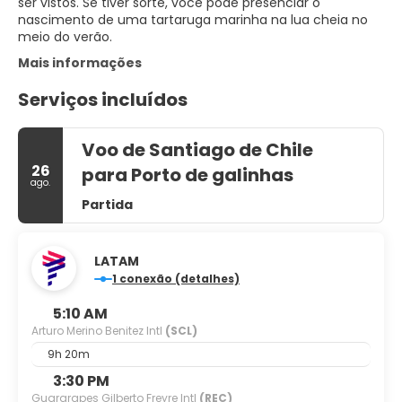
ser vistos. Se tiver sorte, você pode presenciar o
nascimento de uma tartaruga marinha na lua cheia no
meio do verão.
Mais informações
Serviços incluídos
Voo de Santiago de Chile
26
para Porto de galinhas
ago.
Partida
LATAM
1 conexão (detalhes)
5:10 AM
Arturo Merino Benitez Intl
(SCL)
9h 20m
3:30 PM
Guararapes Gilberto Freyre Intl
(REC)