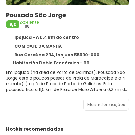
Pousada São Jorge
Excelente
9,2
99
Ipojuca - A 0,4 km do centro
COM CAFÉ DA MANHÃ
Rua Caraúna 234, Ipojuca 55590-000
Habitación Doble Económica - BB
Em Ipojuca (na área de Porto de Galinhas), Pousada São
Jorge está a poucos passos de Praia de Maracaípe e a 4
minuto(s) a pé de Praia de Porto de Galinhas. Esta
pousada fica a 11,5 km de Praia de Muro Alto e a 0,2 km de
Porto Cult.
Mais informações
Aproveite as opções de lazer, como uma piscina externa,
ou aprecie a vista em um terraço e um jardim.
Sinta-se em casa em um de nossos 17 quartos com ar-
Hotéis recomendados
condicionado e TVs LCD. A propriedade oferece Wi-Fi de