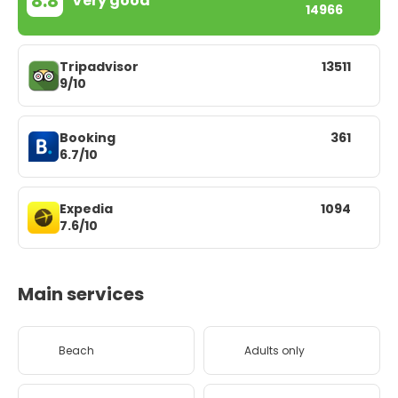
8.8
Very good
14966
Tripadvisor
13511
9/10
Booking
361
6.7/10
Expedia
1094
7.6/10
Main services
Beach
Adults only