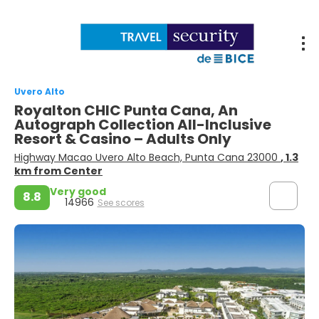
Uvero Alto
Royalton CHIC Punta Cana, An
Autograph Collection All-Inclusive
Resort & Casino – Adults Only
Highway Macao Uvero Alto Beach, Punta Cana 23000
, 1.3
km from Center
Very good
8.8
14966
See scores