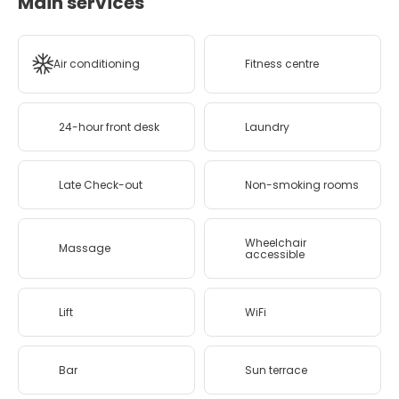
Main services
Air conditioning
Fitness centre
24-hour front desk
Laundry
Late Check-out
Non-smoking rooms
Wheelchair
Massage
accessible
Lift
WiFi
Bar
Sun terrace