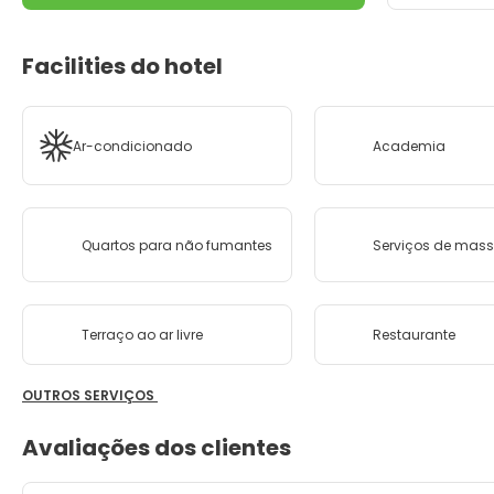
Facilities do hotel
Ar-condicionado
Academia
Quartos para não fumantes
Serviços de ma
Terraço ao ar livre
Restaurante
OUTROS SERVIÇOS
Avaliações dos clientes