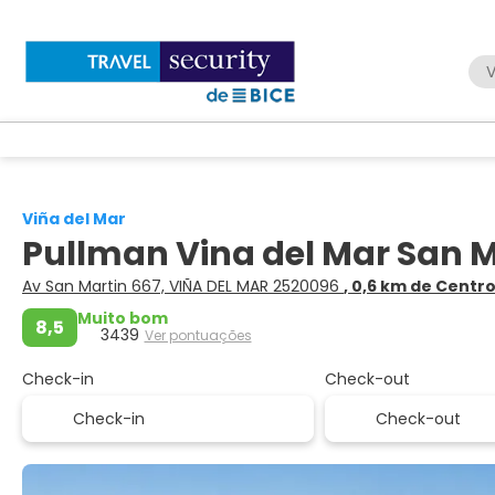
V
Viña del Mar
Pullman Vina del Mar San 
Av San Martin 667, VIÑA DEL MAR 2520096
, 0,6 km de Centr
Muito bom
8,5
3439
Ver pontuações
Check-in
Check-out