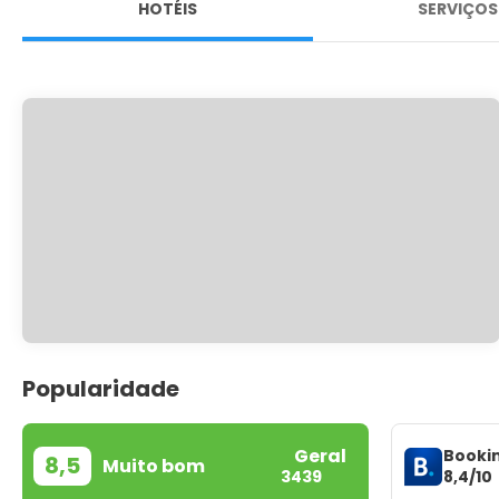
HOTÉIS
SERVIÇOS
Popularidade
Geral
Booki
8,5
Muito bom
8,4/10
3439