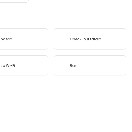
nderia
Check-out tardio
so Wi-Fi
Bar