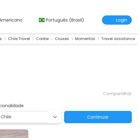
 Americano
Português (Brasil)
Login
s
Chile Travel
Caribe
Cruises
Momentos
Travel assistance
Compartilhar
cionalidade
Continuar