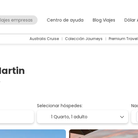
iajes empresas
Centro de ayuda
Blog Viajes
Dólar
Australis Cruise
Colección Journeys
Premium Travel
Martin
o
Selecionar hóspedes:
Na
1 Quarto,
1 adulto