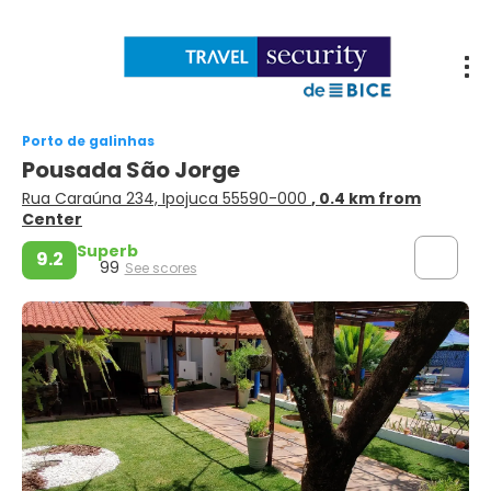
Porto de galinhas
Pousada São Jorge
Rua Caraúna 234, Ipojuca 55590-000
, 0.4 km from
Center
Superb
9.2
99
See scores