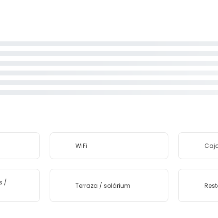
WiFi
Caja
s /
Terraza / solárium
Rest