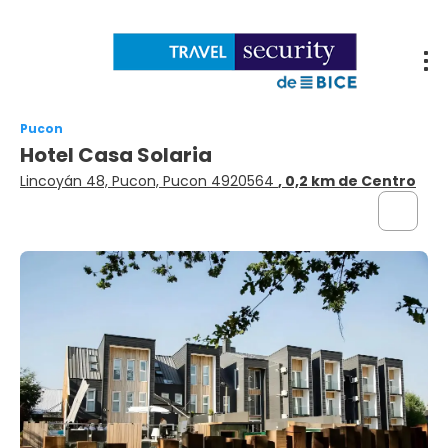
Pucon
Hotel Casa Solaria
Lincoyán 48, Pucon, Pucon 4920564
, 0,2 km de Centro