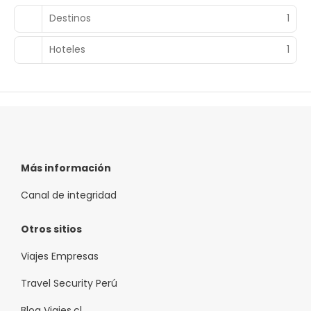
restaurantes de este hotel, o simplemente llama al
Destinos
1
servicio de habitaciones con horario limitado. Apaga la
sed con tu bebida favorita en el bar o lounge. El desayuno
bufé gratuito se ofrece entre semana de 07:00 a 10:30,
Hoteles
1
mientras que el horario de sábados y domingos es de
08:00 a 11:00.
Tendrás un centro de negocios, un servicio de recepción
las 24 horas y atención multilingüe a tu disposición. Hay
un aparcamiento sin asistencia (de pago) disponible.
Más información
Canal de integridad
Otros sitios
Viajes Empresas
Travel Security Perú
Blog Viajes.cl