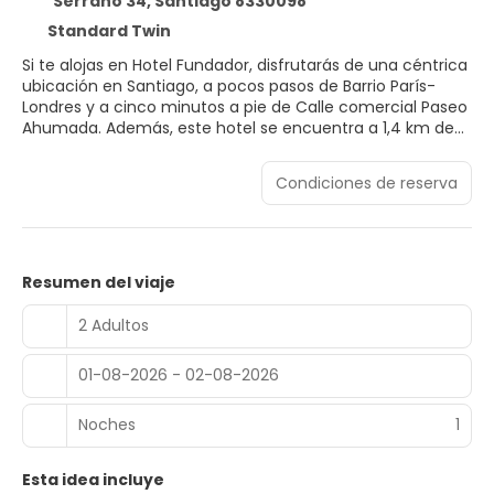
Serrano 34, Santiago 8330098
Standard Twin
Si te alojas en Hotel Fundador, disfrutarás de una céntrica
ubicación en Santiago, a pocos pasos de Barrio París-
Londres y a cinco minutos a pie de Calle comercial Paseo
Ahumada. Además, este hotel se encuentra a 1,4 km de
Plaza de la Constitución y a 1,6 km de Palacio de la
Moneda.
Condiciones de reserva
Con gimnasio y muchas otras instalaciones recreativas a
tu disposición, no te quedará ni un minuto libre.
Encontrarás también conexión a Internet wifi gratis y una
sala de estar compartida.
Resumen del viaje
Te sentirás como en tu propia casa en cualquiera de las
2 Adultos
147 habitaciones con aire acondicionado. La conexión wifi
gratis te mantendrá en contacto con los tuyos. Además,
01-08-2026 - 02-08-2026
podrás disfrutar de canales por cable. El baño privado con
bañera o ducha está provisto de cabezal de ducha tipo
lluvia y secadores de pelo. Entre las comodidades, se
Noches
1
incluyen caja fuerte, escritorio y teléfono.
Esta idea incluye
Come algo en Restaurante Winter Garden, uno de los 2