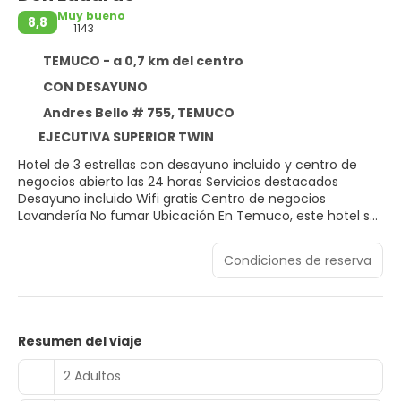
Muy bueno
8,8
1143
TEMUCO - a 0,7 km del centro
CON DESAYUNO
Andres Bello # 755, TEMUCO
EJECUTIVA SUPERIOR TWIN
Hotel de 3 estrellas con desayuno incluido y centro de
negocios abierto las 24 horas Servicios destacados
Desayuno incluido Wifi gratis Centro de negocios
Lavandería No fumar Ubicación En Temuco, este hotel se
encuentra a 5 minutos a pie de Plaza Aníbal Pinto y
Catedral de Temuco. Plaza Teodoro Schmidt y Mercado
Condiciones de reserva
municipal de Temuco también se encuentran a 10
minutos. Características del hotel Este hotel para no
fumadores dispone de un centro de negocios disponible
las 24 horas, una lavandería y servicio de recepción las 24
horas. También se ofrecen desayuno buffet gratuito y
Resumen del viaje
wifi gratis en las áreas públicas. También dispone de una
sala de computadoras, periódicos gratuitos y una caja de
2 Adultos
seguridad en la recepción. Servicios y comodidades de las