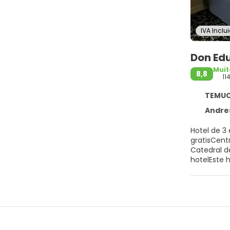
IVA Inclu
Don Ed
Mui
8,8
11
TEMUCO
Andres
Hotel de 3
gratisCent
Catedral d
hotelEste 
24 horas. 
computador
habitacion
podrán disf
seguridad 
Desayuno i
edificios 