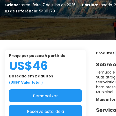
Criado:
terça-feira, 7 de julho de 2026
-
Partida:
sábado, 
ID de referência:
54911379
Produtos
Preço por pessoa A partir de
US$46
Sobre o
Temuco é u
Baseado em 2 adultos
Suas atraç
ferroviári
(US$91
Valor total
)
bem preser
Municipal.
Personalizar
Mais inf
Serviço
Reserve esta ideia