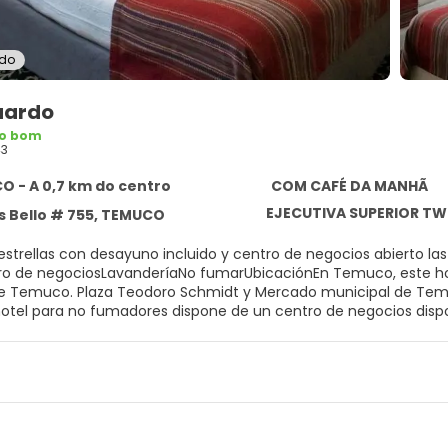
ido
uardo
to bom
43
 - A 0,7 km do centro
COM CAFÉ DA MANHÃ
EJECUTIVA SUPERIOR TW
 Bello # 755, TEMUCO
 estrellas con desayuno incluido y centro de negocios abierto l
ro de negociosLavanderíaNo fumarUbicaciónEn Temuco, este hote
e Temuco. Plaza Teodoro Schmidt y Mercado municipal de Temu
hotel para no fumadores dispone de un centro de negocios dispon
También se ofrecen desayuno buffet gratuito y wifi gratis en la
as, periódicos gratuitos y una caja de seguridad en la recepci
es cuentan con decoración personalizada, y disponen de servici
rutar de bañera profunda, y otros servicios estándar, que incluy
en la recepción Resguardo de equipaje Ascensor Centro de negoci
ncluido Lavandería Salas de reuniones Cantidad total de habitac
o torres: 1 Traslado al aeropuerto (con cargo) Sala de computad