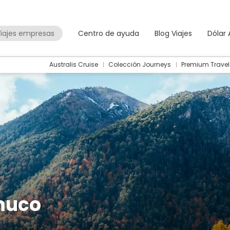
iajes empresas
Centro de ayuda
Blog Viajes
Dólar
Australis Cruise
Colección Journeys
Premium Travel
muco