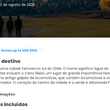
22 de agosto de 2026
Hotels up to USD $100
 destino
ma cidade famosa no sul do Chile. O nome significa 'água do 
ões incluem o Cerro Ñielol, um lugar de grande importância hist
o no antigo galpão de locomotivas, que contém locomotivas a va
vados. O coração do centro da cidade é a verde e arborizada P
ormações
s incluídos