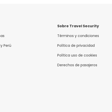
en el lobby . Caja de seguridad en la recepción.*Restaurante f
Sobre Travel Security
sas
Términos y condiciones
ty Perú
Política de privacidad
Política uso de cookies
Derechos de pasajeros