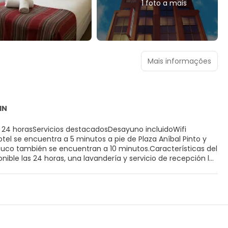
1 foto a mais
Mais informações
IN
as 24 horasServicios destacadosDesayuno incluidoWifi
l se encuentra a 5 minutos a pie de Plaza Aníbal Pinto y
co también se encuentran a 10 minutos.Características del
ible las 24 horas, una lavandería y servicio de recepción las
s áreas públicas. También dispone de una sala de
ón.Servicios y comodidades de las habitacionesLas
o a la habitación y masajes en la habitación. Los huéspedes
en cabezal de ducha tipo lluvia y canales por cable. Caja de
os abierto las 24 horas Servicio de recepción las 24 horas
iones: 46 Cantidad de pisos: 10 Wifi gratuito Cantidad de
oras No se permite fumar en el establecimiento Periódicos