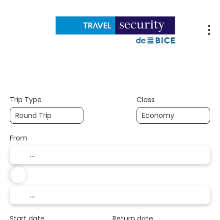
Flights
Accommodations
Packages
Trip Type
Class
From
To
Start date
Return date