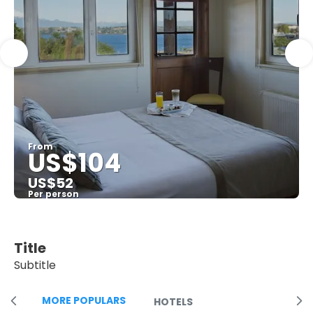
From
US$104
US$52
Per person
See
Title
Subtitle
MORE POPULARS
HOTELS