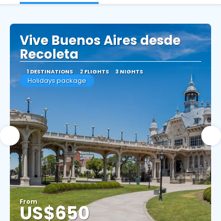
Vive Buenos Aires desde
Recoleta
1 DESTINATIONS
2 FLIGHTS
3 NIGHTS
Holidays package
From
US$650