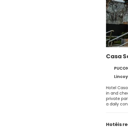
Casa S
PUCON 
Lincoyán 4
Hotel Casa 
in and che
private pa
a daily con
rental serv
Airport, lo
Hotéis 