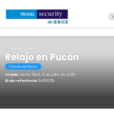
V
Pucon, Chile
Relajo en Pucón
Pacote de Férias
Criado:
sexta-feira, 31 de julho de 2026
ID de referência:
54912225