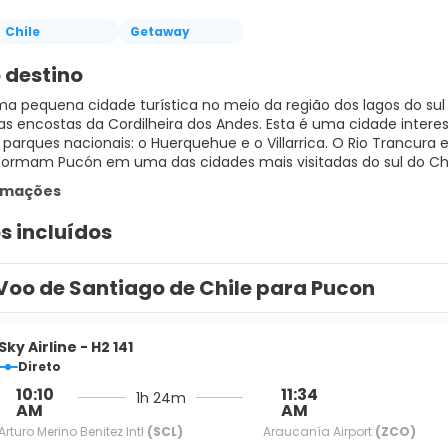
Chile
Getaway
 destino
a pequena cidade turística no meio da região dos lagos do sul 
, nas encostas da Cordilheira dos Andes. Esta é uma cidade inter
 parques nacionais: o Huerquehue e o Villarrica. O Rio Trancura e
formam Pucón em uma das cidades mais visitadas do sul do Chi
ormações
s incluídos
Voo de Santiago de Chile para Pucon
Sky Airline - H2 141
Direto
10:10
11:34
1h 24m
AM
AM
Arturo Merino Benitez Intl
(SCL)
Araucanía Airport
(ZCO)