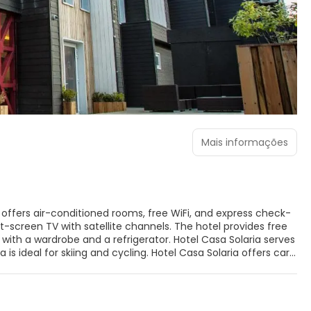
Mais informações
d offers air-conditioned rooms, free WiFi, and express check-
-screen TV with satellite channels. The hotel provides free
with a wardrobe and a refrigerator. Hotel Casa Solaria serves
is ideal for skiing and cycling. Hotel Casa Solaria offers car
Ojos del Caburgua Waterfall. La Araucanía International
 shuttle service is available for an additional fee.