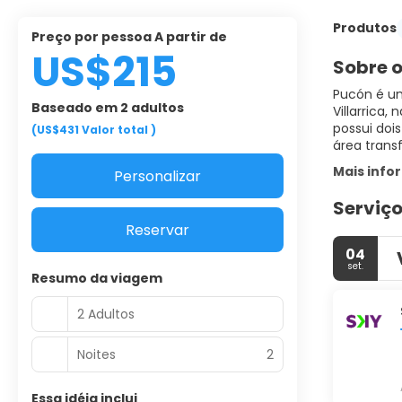
Produtos
Preço por pessoa A partir de
US$215
Sobre o
Pucón é um
Baseado em 2 adultos
Villarrica
possui dois
(US$431
Valor total
)
área trans
Mais inf
Personalizar
Serviço
Reservar
04
set.
Resumo da viagem
2 Adultos
Noites
2
Essa idéia inclui