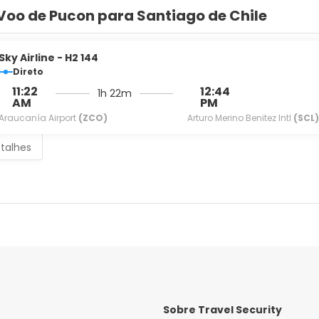
Voo de Pucon para Santiago de Chile
Sky Airline - H2 144
Direto
11:22
12:44
1h 22m
AM
PM
Araucanía Airport
(ZCO)
Arturo Merino Benitez Intl
(SCL)
etalhes
Sobre Travel Security