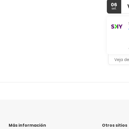
06
set.
Veja d
Más información
Otros sitios