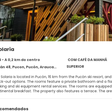
olaria
- A 0,2 km do centro
COM CAFÉ DA MANHÃ
SUPERIOR
8, Pucon, Pucón, Araucanía, Chile, PUCON 4920564
Solaria is located in Pucón, 16 km from the Pucón ski resort, an
ck-out options. The rooms feature a private bathroom and a flat
rking and ski equipment rental services. The rooms are equipped 
tinental breakfast. The property also features a terrace. The area 
ices. The hotel is 18 km from Villarrica Volcano and 19 km from 
cated 69 km from Hotel Casa Solaria, is the nearest airport. Airport
recomendados