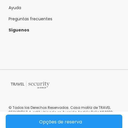
Ayuda
Preguntas frecuentes
Síguenos
© Todos los Derechos Reservados. Casa matriz de TRAVEL
SECURITY S.A, está ubicado en Avenida Andrés Bello N° 2233,
oficina 0101, Providencia, Región Metropolitana, República de
Opções de reserva
Chile.