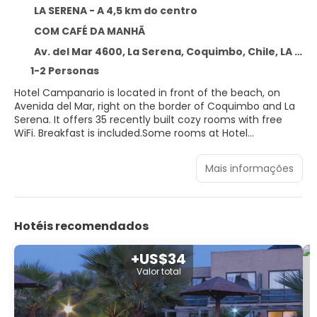
LA SERENA - A 4,5 km do centro
COM CAFÉ DA MANHÃ
Av. del Mar 4600, La Serena, Coquimbo, Chile, LA SERENA 1720816
1-2 Personas
Hotel Campanario is located in front of the beach, on
Avenida del Mar, right on the border of Coquimbo and La
Serena. It offers 35 recently built cozy rooms with free
WiFi. Breakfast is included.Some rooms at Hotel
Campanario are air-conditioned. In addition, the rooms
have 1 king-size or king-size bed, LED TV with 48-inch
Mais informações
screen and private bathroom.
Hotéis recomendados
+US$34
Valor total