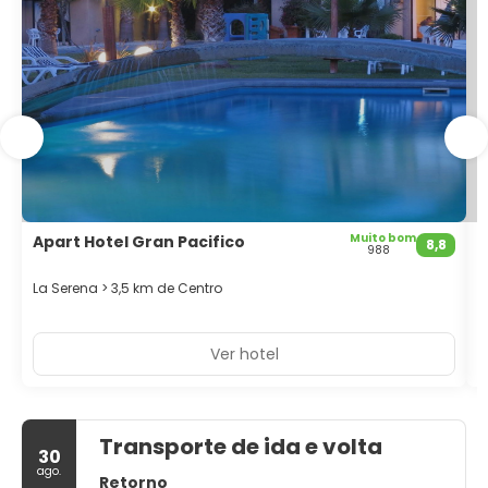
Muito bom
Apart Hotel Gran Pacifico
H
8,8
988
E
La Serena > 3,5 km de Centro
L
Ver hotel
Transporte de ida e volta
30
ago.
Retorno