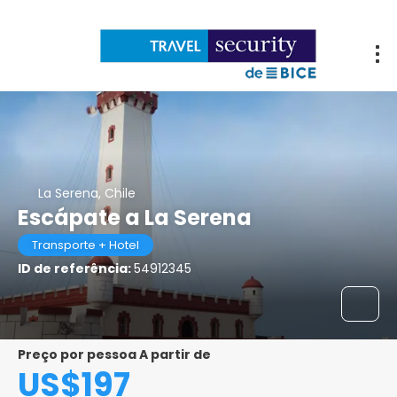
La Serena, Chile
Escápate a La Serena
Transporte + Hotel
ID de referência:
54912345
Preço por pessoa A partir de
US$197