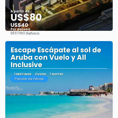
A partir de
US$80
US$40
Por pessoa
DESTINO:
Reñaca
Saiba mais
Escape Escápate al sol de
Aruba con Vuelo y All
Inclusive
1 DESTINOS
2 VOOS
7 NOITES
Pacote de Férias