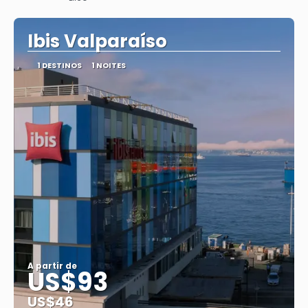
Saiba mais
Ibis Valparaíso
1 DESTINOS
1 NOITES
A partir de
US$93
US$46