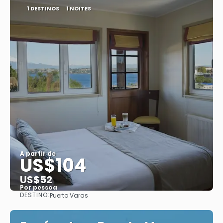
1 DESTINOS
1 NOITES
A partir de
US$104
US$52
Por pessoa
DESTINO:
Puerto Varas
Saiba mais