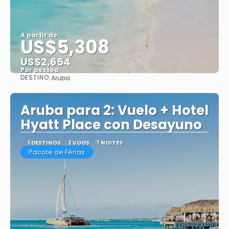
A partir de
US$5,308
US$2,654
Por pessoa
DESTINO:
Aruba
Saiba mais
Aruba para 2: Vuelo + Hotel
Hyatt Place con Desayuno
1 DESTINOS
2 VOOS
7 NOITES
Pacote de Férias