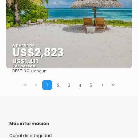
A partir de
US$2,823
US$1,411
Por pessoa
DESTINO:
Cancun
Saiba mais
1
2
3
4
5
Más información
Canal de integridad