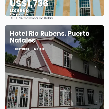
US$1,736
US$868
Por pessoa
DESTINO:
Salvador da Bahia
Saiba mais
Hotel Rio Rubens, Puerto
Natales
1 DESTINOS
1 NOITES