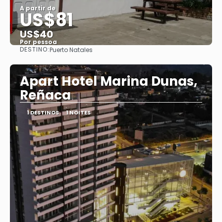
A partir de
US$81
US$40
Por pessoa
DESTINO:
Puerto Natales
Saiba mais
Apart Hotel Marina Dunas,
Reñaca
1 DESTINOS
1 NOITES