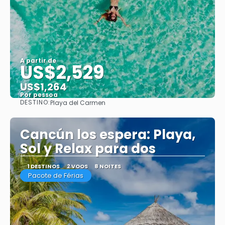
A partir de
US$2,529
US$1,264
Por pessoa
DESTINO:
Playa del Carmen
Saiba mais
Cancún los espera: Playa,
Sol y Relax para dos
1 DESTINOS
2 VOOS
8 NOITES
Pacote de Férias