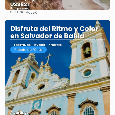
US$821
Por pessoa
DESTINO:
Maceió
Saiba mais
Disfruta del Ritmo y Color
en Salvador de Bahía
1 DESTINOS
2 VOOS
7 NOITES
Pacote de Férias
A partir de