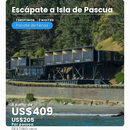
Escápate a Isla de Pascua
1 DESTINOS
2 NOITES
Pacote de Férias
A partir de
US$409
US$205
Por pessoa
DESTINO:
Llico