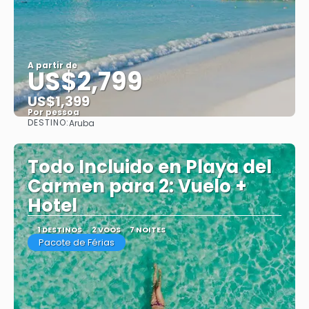
A partir de
US$2,799
US$1,399
Por pessoa
DESTINO:
Aruba
Saiba mais
Todo Incluido en Playa del
Carmen para 2: Vuelo +
Hotel
1 DESTINOS
2 VOOS
7 NOITES
Pacote de Férias