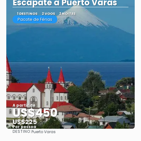
Escápate a Puerto Varas
1 DESTINOS
2 VOOS
2 NOITES
Pacote de Férias
A partir de
US$450
US$225
Por pessoa
DESTINO:
Puerto Varas
Saiba mais