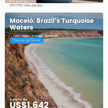
Por pessoa
DESTINO:
Viña del Mar
Saiba mais
Maceió: Brazil’s Turquoise
Waters
1 DESTINOS
2 VOOS
6 NOITES
Pacote de Férias
A partir de
US$1,642