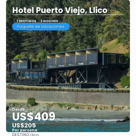
Hotel Puerto Viejo, Llico
1 DESTINOS
2 NOCHES
Paquete de vacaciones
Desde
US$409
US$205
Por persona
DESTINO:
Llico