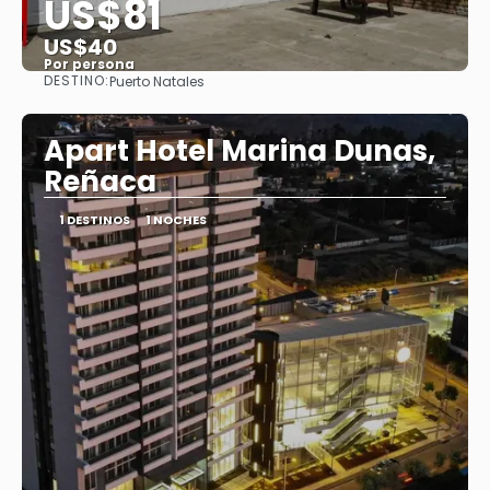
US$81
US$40
Por persona
DESTINO:
Puerto Natales
Ver
Apart Hotel Marina Dunas,
Reñaca
1 DESTINOS
1 NOCHES