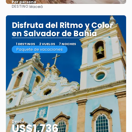
Por persona
DESTINO:
Maceió
Ver
Disfruta del Ritmo y Color
en Salvador de Bahía
1 DESTINOS
2 VUELOS
7 NOCHES
Paquete de vacaciones
Desde
US$1,736