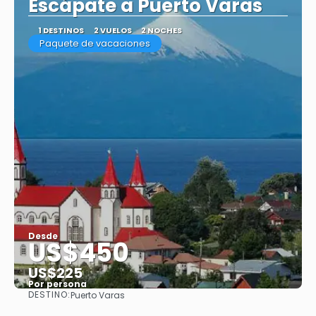
Escápate a Puerto Varas
1 DESTINOS
2 VUELOS
2 NOCHES
Paquete de vacaciones
Desde
US$450
US$225
Por persona
DESTINO:
Puerto Varas
Ver