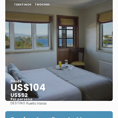
1 DESTINOS
1 NOCHES
Desde
US$104
US$52
Por persona
DESTINO:
Puerto Varas
Ver