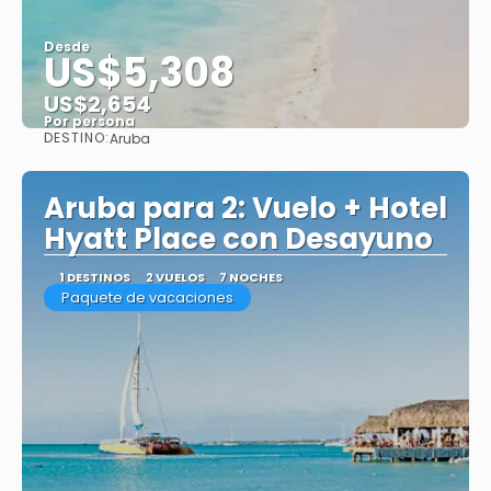
Desde
US$5,308
US$2,654
Por persona
DESTINO:
Aruba
Ver
Aruba para 2: Vuelo + Hotel
Hyatt Place con Desayuno
1 DESTINOS
2 VUELOS
7 NOCHES
Paquete de vacaciones