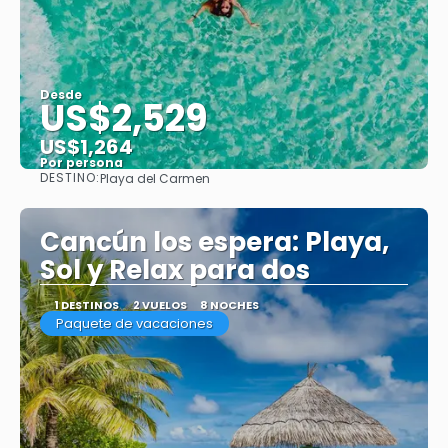
Desde
US$2,529
US$1,264
Por persona
DESTINO:
Playa del Carmen
Ver
Cancún los espera: Playa,
Sol y Relax para dos
1 DESTINOS
2 VUELOS
8 NOCHES
Paquete de vacaciones