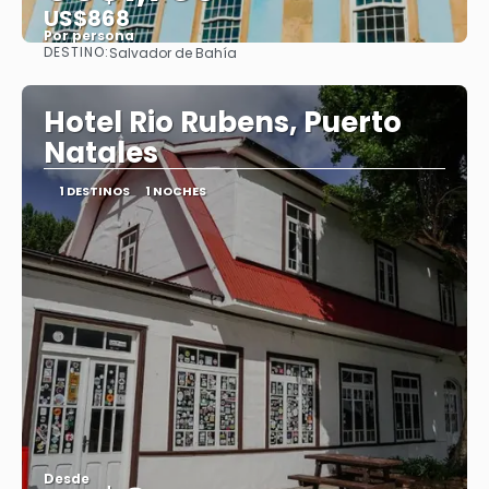
US$868
Por persona
DESTINO:
Salvador de Bahía
Ver
Hotel Rio Rubens, Puerto
Natales
1 DESTINOS
1 NOCHES
Desde