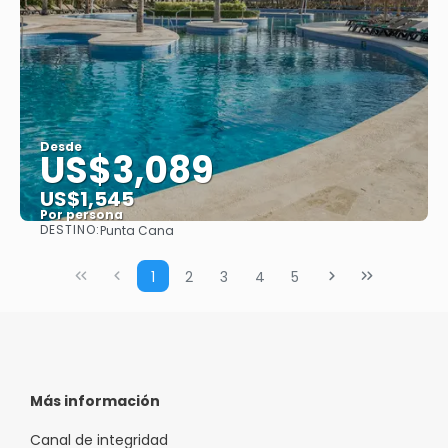
Desde
US$3,089
US$1,545
Por persona
DESTINO:
Punta Cana
Ver
1
2
3
4
5
Más información
Canal de integridad