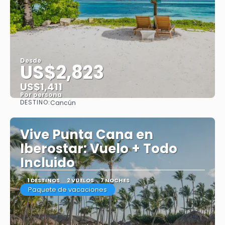
Desde
US$2,823
US$1,411
Por persona
DESTINO:
Cancún
Ver
Vive Punta Cana en
Iberostar: Vuelo + Todo
Incluido
1 DESTINOS
2 VUELOS
7 NOCHES
Paquete de vacaciones