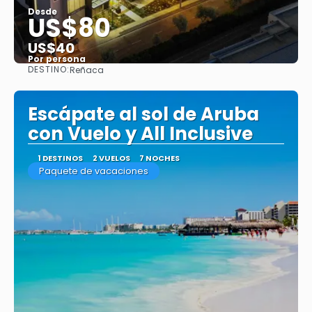
Desde
US$80
US$40
Por persona
DESTINO:
Reñaca
Ver
Escápate al sol de Aruba
con Vuelo y All Inclusive
1 DESTINOS
2 VUELOS
7 NOCHES
Paquete de vacaciones