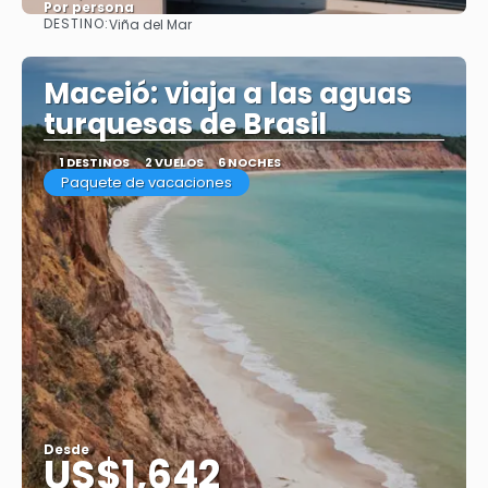
Por persona
DESTINO:
Viña del Mar
Ver
Maceió: viaja a las aguas
turquesas de Brasil
1 DESTINOS
2 VUELOS
6 NOCHES
Paquete de vacaciones
Desde
US$1,642