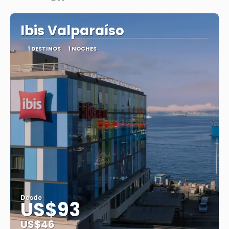
Ver
Ibis Valparaíso
1 DESTINOS
1 NOCHES
Desde
US$93
US$46