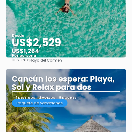
Desde
US$2,529
US$1,264
Por persona
DESTINO:
Playa del Carmen
Ver
Cancún los espera: Playa,
Sol y Relax para dos
1 DESTINOS
2 VUELOS
8 NOCHES
Paquete de vacaciones