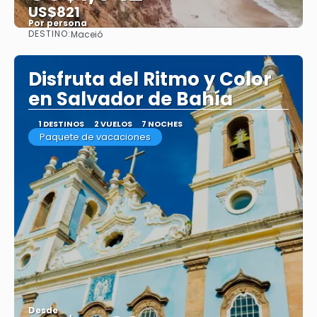
US$821
Por persona
DESTINO:
Maceió
Ver
Disfruta del Ritmo y Color
en Salvador de Bahía
1 DESTINOS
2 VUELOS
7 NOCHES
Paquete de vacaciones
Desde