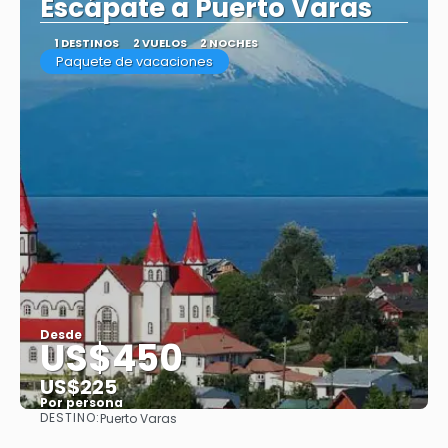
Escápate a Puerto Varas
1 DESTINOS
2 VUELOS
2 NOCHES
Paquete de vacaciones
Desde
US$450
US$225
Por persona
DESTINO:
Puerto Varas
Ver