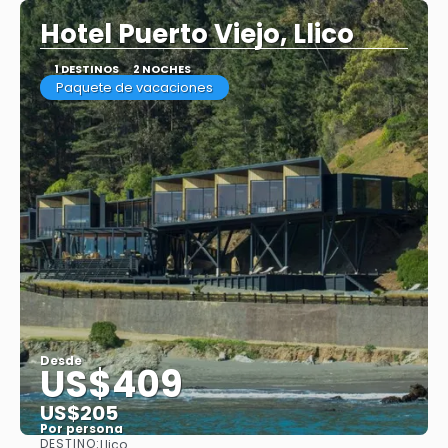
Hotel Puerto Viejo, Llico
1 DESTINOS
2 NOCHES
Paquete de vacaciones
Desde
US$409
US$205
Por persona
DESTINO:
Llico