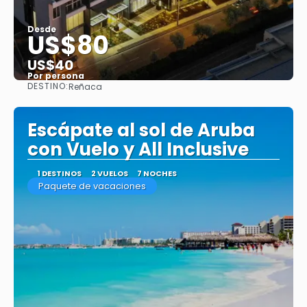
Desde
US$80
US$40
Por persona
DESTINO:
Reñaca
Ver
Escápate al sol de Aruba
con Vuelo y All Inclusive
1 DESTINOS
2 VUELOS
7 NOCHES
Paquete de vacaciones