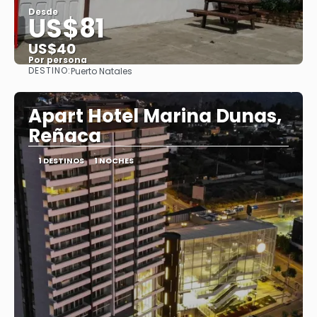
Desde
US$81
US$40
Por persona
DESTINO:
Puerto Natales
Ver
Apart Hotel Marina Dunas,
Reñaca
1 DESTINOS
1 NOCHES