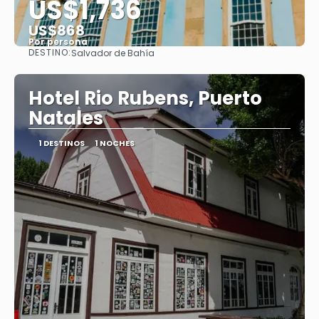
US$1,736
US$868
Por persona
DESTINO:
Salvador de Bahía
Ver
Hotel Rio Rubens, Puerto
Natales
1 DESTINOS
1 NOCHES