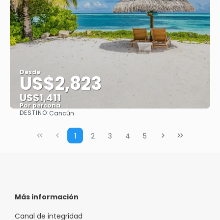
Desde
US$2,823
US$1,411
Por persona
DESTINO:
Cancún
Ver
1
2
3
4
5
Más información
Canal de integridad