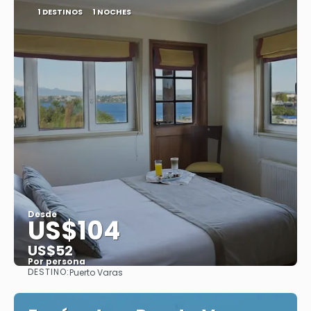
1 DESTINOS
1 NOCHES
Desde
US$104
US$52
Por persona
DESTINO:
Puerto Varas
Ver