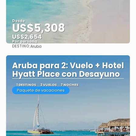
Desde
US$5,308
US$2,654
Por persona
DESTINO:
Aruba
Ver
Aruba para 2: Vuelo + Hotel
Hyatt Place con Desayuno
1 DESTINOS
2 VUELOS
7 NOCHES
Paquete de vacaciones